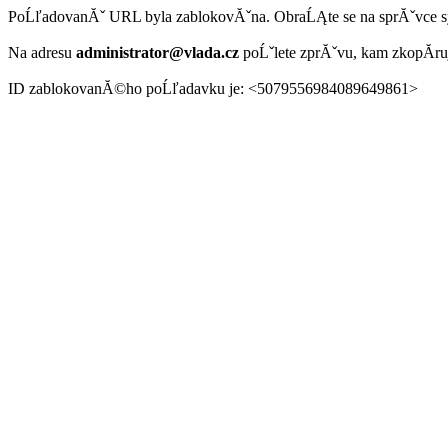
PoĹľadovanĂˇ URL byla zablokovĂˇna. ObraĹĄte se na sprĂˇvce 
Na adresu
administrator@vlada.cz
poĹˇlete zprĂˇvu, kam zkopĂ­r
ID zablokovanĂ©ho poĹľadavku je: <5079556984089649861>