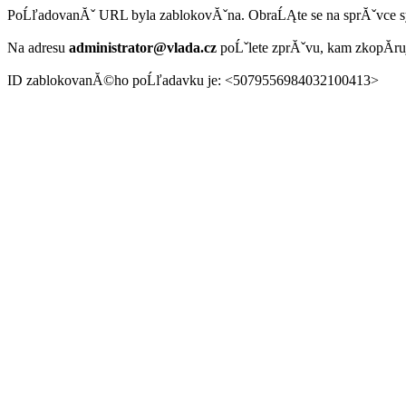
PoĹľadovanĂˇ URL byla zablokovĂˇna. ObraĹĄte se na sprĂˇvce 
Na adresu
administrator@vlada.cz
poĹˇlete zprĂˇvu, kam zkopĂ­r
ID zablokovanĂ©ho poĹľadavku je: <5079556984032100413>