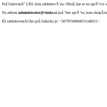
PoĹľadovanĂˇ URL byla zablokovĂˇna. ObraĹĄte se na sprĂˇvce 
Na adresu
administrator@vlada.cz
poĹˇlete zprĂˇvu, kam zkopĂ­r
ID zablokovanĂ©ho poĹľadavku je: <5079556984031146031>