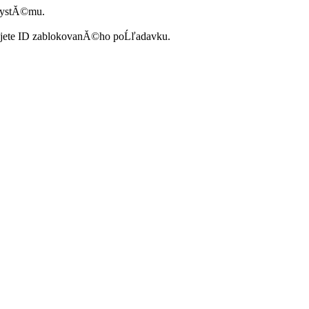
systĂ©mu.
ujete ID zablokovanĂ©ho poĹľadavku.