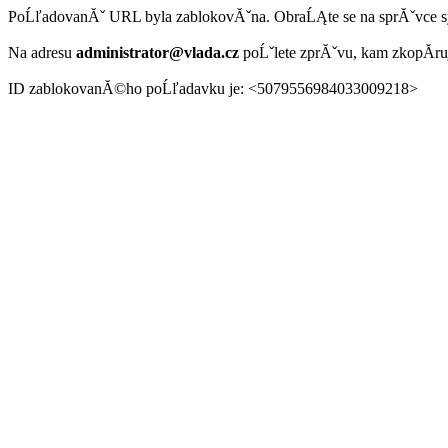
PoĹľadovanĂˇ URL byla zablokovĂˇna. ObraĹĄte se na sprĂˇvce 
Na adresu
administrator@vlada.cz
poĹˇlete zprĂˇvu, kam zkopĂ­r
ID zablokovanĂ©ho poĹľadavku je: <5079556984033009218>