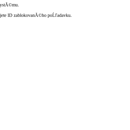
systĂ©mu.
ujete ID zablokovanĂ©ho poĹľadavku.