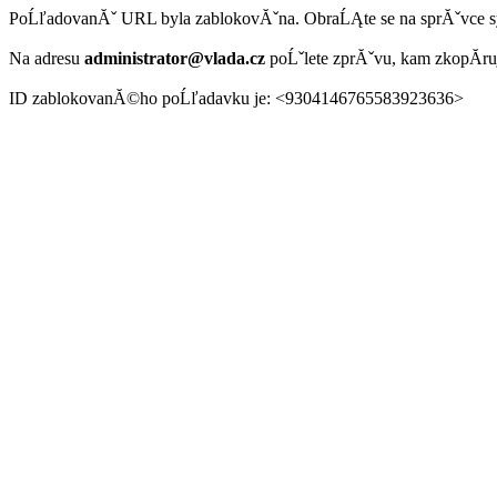
PoĹľadovanĂˇ URL byla zablokovĂˇna. ObraĹĄte se na sprĂˇvce 
Na adresu
administrator@vlada.cz
poĹˇlete zprĂˇvu, kam zkopĂ­r
ID zablokovanĂ©ho poĹľadavku je: <9304146765583923636>