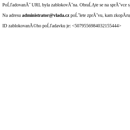
PoĹľadovanĂˇ URL byla zablokovĂˇna. ObraĹĄte se na sprĂˇvce 
Na adresu
administrator@vlada.cz
poĹˇlete zprĂˇvu, kam zkopĂ­r
ID zablokovanĂ©ho poĹľadavku je: <5079556984032155444>