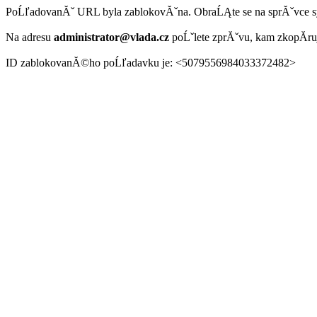
PoĹľadovanĂˇ URL byla zablokovĂˇna. ObraĹĄte se na sprĂˇvce 
Na adresu
administrator@vlada.cz
poĹˇlete zprĂˇvu, kam zkopĂ­r
ID zablokovanĂ©ho poĹľadavku je: <5079556984033372482>