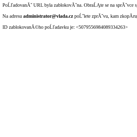
PoĹľadovanĂˇ URL byla zablokovĂˇna. ObraĹĄte se na sprĂˇvce 
Na adresu
administrator@vlada.cz
poĹˇlete zprĂˇvu, kam zkopĂ­r
ID zablokovanĂ©ho poĹľadavku je: <5079556984089334263>