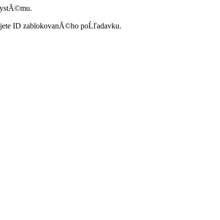
systĂ©mu.
ujete ID zablokovanĂ©ho poĹľadavku.