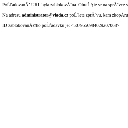
PoĹľadovanĂˇ URL byla zablokovĂˇna. ObraĹĄte se na sprĂˇvce 
Na adresu
administrator@vlada.cz
poĹˇlete zprĂˇvu, kam zkopĂ­r
ID zablokovanĂ©ho poĹľadavku je: <5079556984029207068>