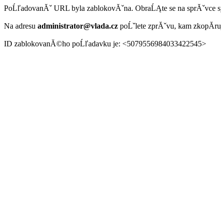
PoĹľadovanĂˇ URL byla zablokovĂˇna. ObraĹĄte se na sprĂˇvce 
Na adresu
administrator@vlada.cz
poĹˇlete zprĂˇvu, kam zkopĂ­r
ID zablokovanĂ©ho poĹľadavku je: <5079556984033422545>