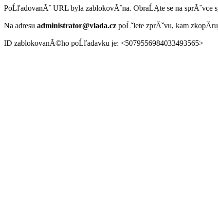
PoĹľadovanĂˇ URL byla zablokovĂˇna. ObraĹĄte se na sprĂˇvce 
Na adresu
administrator@vlada.cz
poĹˇlete zprĂˇvu, kam zkopĂ­r
ID zablokovanĂ©ho poĹľadavku je: <5079556984033493565>