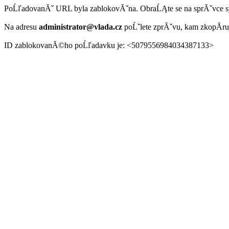
PoĹľadovanĂˇ URL byla zablokovĂˇna. ObraĹĄte se na sprĂˇvce 
Na adresu
administrator@vlada.cz
poĹˇlete zprĂˇvu, kam zkopĂ­r
ID zablokovanĂ©ho poĹľadavku je: <5079556984034387133>